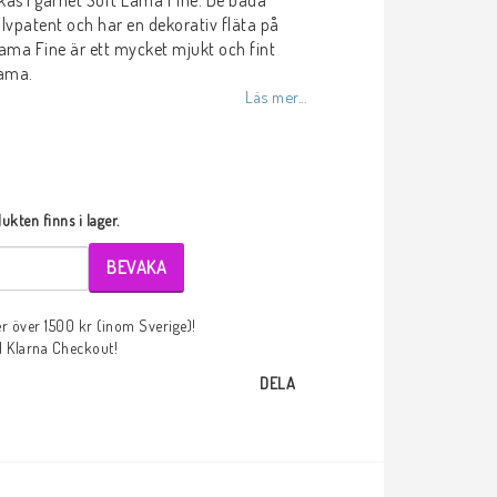
kas i garnet Soft Lama Fine. De båda
alvpatent och har en dekorativ fläta på
ama Fine är ett mycket mjukt och fint
lama.
Läs mer...
kten finns i lager.
BEVAKA
der över 1500 kr (inom Sverige)!
d Klarna Checkout!
DELA