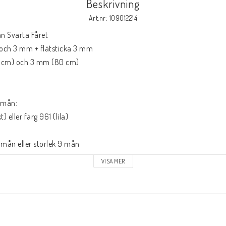
Beskrivning
Art.nr: 109012214
n Svarta Fåret 

och 3 mm + flätsticka 3 mm

 cm) och 3 mm (80 cm)

 mån:

 eller färg 961 (lila)

 mån eller storlek 9 mån

 eller färg 961 (lila)

VISA MER
 eller färg 961 (lila)


