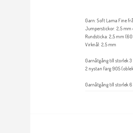
Garn: Soft Lama Fine frå
Jumperstickor: 2,5 mm 
Rundsticka: 2,5 mm (60
Virknål: 2,5 mm

Garnåtgång till storlek 3
2 nystan färg 905 (oblekt)
Garnåtgång till storlek 6
3 nystan färg 905 (oblekt)
Garnåtgång storlek 1 år:

4 nystan färg 905 (oblekt)
Garnåtgång storlek 2 år: 