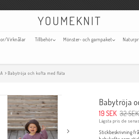
YOUMEKNIT
kor/Virknålar
Tillbehör
Mönster- och garnpaket
Naturpr
EA
Babytröja och kofta med fläta
Babytröja o
19 SEK
32 SEK
Lägsta pris de sena
Stickbeskrivning frå