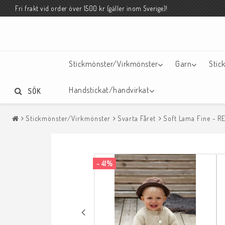
Fri frakt vid order över 1500 kr (gäller inom Sverige)!
Stickmönster/Virkmönster
Garn
Stic
Handstickat/handvirkat
SÖK
Stickmönster/Virkmönster
Svarta Fåret
Soft Lama Fine - R
- 41%