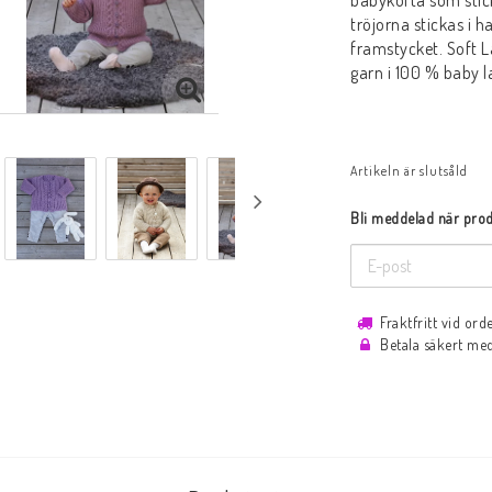
babykofta som stic
tröjorna stickas i h
framstycket. Soft L
garn i 100 % baby 
Artikeln är slutsåld
Bli meddelad när produ
Fraktfritt vid or
Betala säkert me