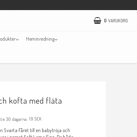
0
VARUKORG
odukter
Heminredning
ch kofta med fläta
19 SEK
ste 30 dagarna
n Svarta Fåret till en babytröja och