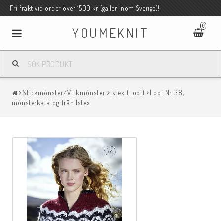
Fri frakt vid order över 1500 kr (gäller inom Sverige)!
0
YOUMEKNIT
Toggle
navigation
Stickmönster/Virkmönster
Istex (Lopi)
Lopi Nr 38,
mönsterkatalog från Istex